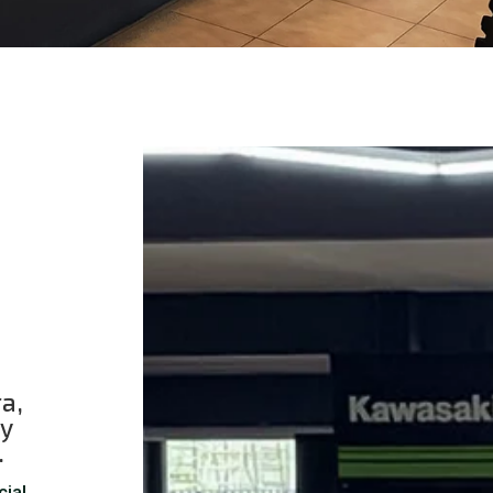
ra,
ry
.
cial