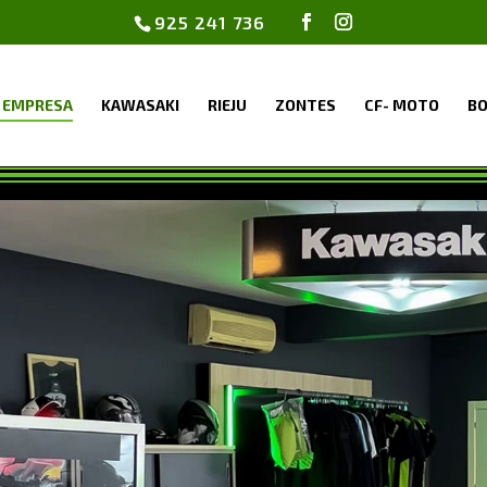
925 241 736
 EMPRESA
KAWASAKI
RIEJU
ZONTES
CF- MOTO
BO