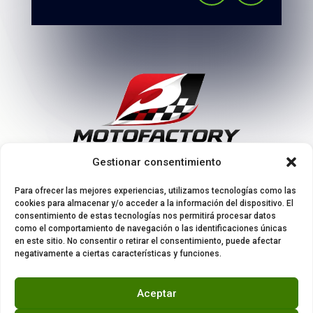
Gestionar consentimiento
Para ofrecer las mejores experiencias, utilizamos tecnologías como las
cookies para almacenar y/o acceder a la información del dispositivo. El
consentimiento de estas tecnologías nos permitirá procesar datos
como el comportamiento de navegación o las identificaciones únicas
en este sitio. No consentir o retirar el consentimiento, puede afectar
© 2026 Todos los derechos están reservados a las
negativamente a ciertas características y funciones.
marcas que los licitan y a MOTOFACTORY BYKE S.L.
Aceptar